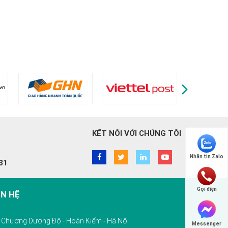
KẾT NỐI VỚI CHÚNG TÔI
Nhắn tin Zalo
31
Gọi điện
ÊN HỆ
10 Chương Dương Độ - Hoàn Kiếm - Hà Nội
Messenger