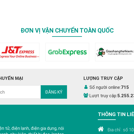
ĐƠN VỊ VẬN CHUYỂN TOÀN QUỐC
HUYẾN MẠI
LƯỢNG TRUY CẬP
Số người online:
715
ĐĂNG KÝ
Lượt truy cập:
5.255.2
THÔNG TIN LI
n tử, điện lạnh, điện gia dụng, nội
Địa chỉ : số 