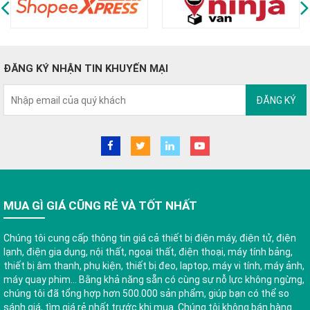
ĐĂNG KÝ NHẬN TIN KHUYẾN MẠI
ĐĂNG KÝ
MUA GÌ GIÁ CŨNG RẺ VÀ TỐT NHẤT
Chúng tôi cung cấp thông tin giá cả thiết bị điện máy, điện tử, điện
lạnh, điện gia dụng, nội thất, ngoại thất, điện thoại, máy tính bảng,
thiết bị âm thanh, phụ kiện, thiết bị đeo, laptop, máy vi tính, máy ảnh,
máy quay phim... Bằng khả năng sẵn có cùng sự nỗ lực không ngừng,
chúng tôi đã tổng hợp hơn 500.000 sản phẩm, giúp bạn có thể so
sánh giá, tìm giá rẻ nhất trước khi mua. Chúng tôi không bán hàng.