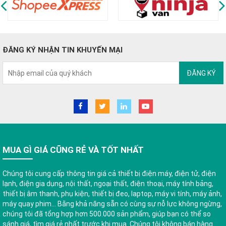
ĐĂNG KÝ NHẬN TIN KHUYẾN MẠI
ĐĂNG KÝ
MUA GÌ GIÁ CŨNG RẺ VÀ TỐT NHẤT
Chúng tôi cung cấp thông tin giá cả thiết bị điện máy, điện tử, điện
lạnh, điện gia dụng, nội thất, ngoại thất, điện thoại, máy tính bảng,
thiết bị âm thanh, phụ kiện, thiết bị đeo, laptop, máy vi tính, máy ảnh,
máy quay phim... Bằng khả năng sẵn có cùng sự nỗ lực không ngừng,
chúng tôi đã tổng hợp hơn 500.000 sản phẩm, giúp bạn có thể so
sánh giá, tìm giá rẻ nhất trước khi mua. Chúng tôi không bán hàng.