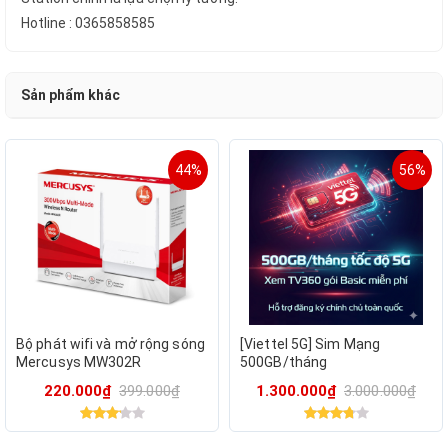
Hotline : 0365858585
Sản phẩm khác
44%
56%
Bộ phát wifi và mở rộng sóng
[Viettel 5G] Sim Mạng
Mercusys MW302R
500GB/tháng
220.000₫
399.000₫
1.300.000₫
3.000.000₫