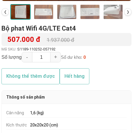
❮
❯
Bộ phat Wifi 4G/LTE Cat4
507.000 đ
1.937.000 đ
Mã SKU:
S1189-110252-057192
-
+
Số lượng
Số dư kho:
0
Không thể thêm được
Hết hàng
Thông số sản phẩm
Cân nặng
1,6 (kg)
Kích thước
20x20x20 (cm)