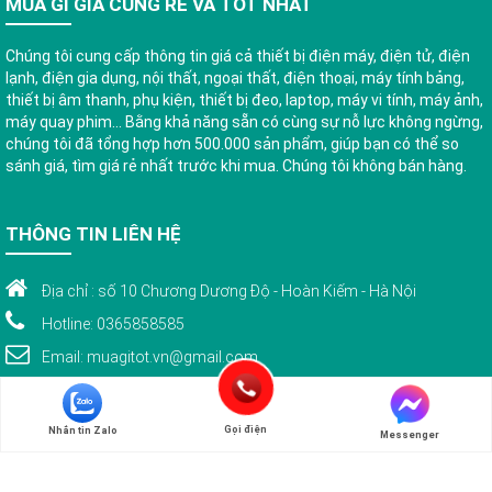
MUA GÌ GIÁ CŨNG RẺ VÀ TỐT NHẤT
Chúng tôi cung cấp thông tin giá cả thiết bị điện máy, điện tử, điện
lạnh, điện gia dụng, nội thất, ngoại thất, điện thoại, máy tính bảng,
thiết bị âm thanh, phụ kiện, thiết bị đeo, laptop, máy vi tính, máy ảnh,
máy quay phim... Bằng khả năng sẵn có cùng sự nỗ lực không ngừng,
chúng tôi đã tổng hợp hơn 500.000 sản phẩm, giúp bạn có thể so
sánh giá, tìm giá rẻ nhất trước khi mua. Chúng tôi không bán hàng.
THÔNG TIN LIÊN HỆ
Địa chỉ : số 10 Chương Dương Độ - Hoàn Kiếm - Hà Nội
Hotline: 0365858585
Email: muagitot.vn@gmail.com
Gọi điện
Nhắn tin Zalo
Messenger
© Bản quyền 2015 thuộc về www.muagitot.vn . Bảo lưu toàn quyền