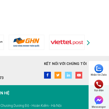
KẾT NỐI VỚI CHÚNG TÔI
Nhắn tin Zalo
73
Gọi điện
ÊN HỆ
10 Chương Dương Độ - Hoàn Kiếm - Hà Nội
Messenger