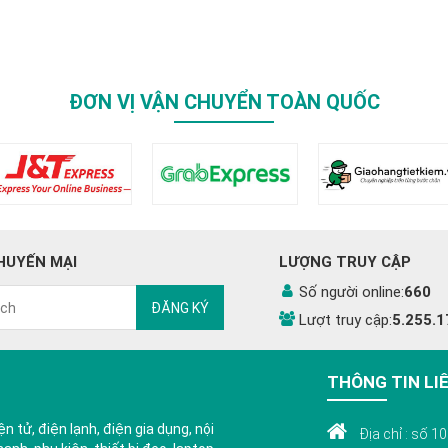
ĐƠN VỊ VẬN CHUYỂN TOÀN QUỐC
HUYẾN MẠI
LƯỢNG TRUY CẬP
Số người online:
660
ĐĂNG KÝ
Lượt truy cập:
5.255.1
THÔNG TIN LI
n tử, điện lạnh, điện gia dụng, nội
Địa chỉ : số 