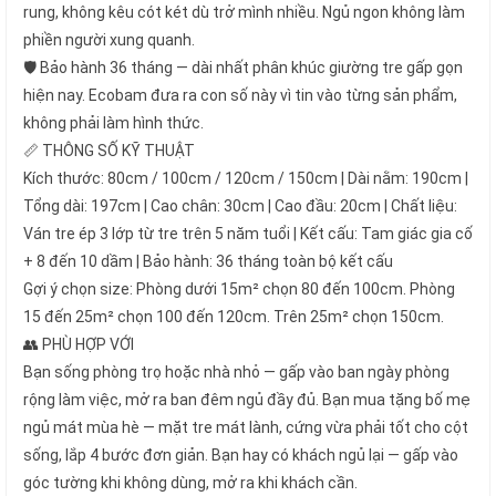
rung, không kêu cót két dù trở mình nhiều. Ngủ ngon không làm
phiền người xung quanh.
🛡️ Bảo hành 36 tháng — dài nhất phân khúc giường tre gấp gọn
hiện nay. Ecobam đưa ra con số này vì tin vào từng sản phẩm,
không phải làm hình thức.
📏 THÔNG SỐ KỸ THUẬT
Kích thước: 80cm / 100cm / 120cm / 150cm | Dài nằm: 190cm |
Tổng dài: 197cm | Cao chân: 30cm | Cao đầu: 20cm | Chất liệu:
Ván tre ép 3 lớp từ tre trên 5 năm tuổi | Kết cấu: Tam giác gia cố
+ 8 đến 10 dầm | Bảo hành: 36 tháng toàn bộ kết cấu
Gợi ý chọn size: Phòng dưới 15m² chọn 80 đến 100cm. Phòng
15 đến 25m² chọn 100 đến 120cm. Trên 25m² chọn 150cm.
👥 PHÙ HỢP VỚI
Bạn sống phòng trọ hoặc nhà nhỏ — gấp vào ban ngày phòng
rộng làm việc, mở ra ban đêm ngủ đầy đủ. Bạn mua tặng bố mẹ
ngủ mát mùa hè — mặt tre mát lành, cứng vừa phải tốt cho cột
sống, lắp 4 bước đơn giản. Bạn hay có khách ngủ lại — gấp vào
góc tường khi không dùng, mở ra khi khách cần.