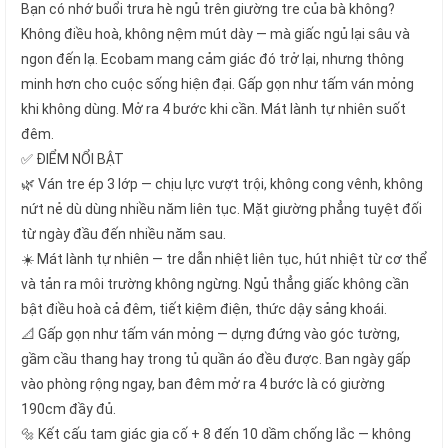
Bạn có nhớ buổi trưa hè ngủ trên giường tre của bà không?
Không điều hoà, không nệm mút dày — mà giấc ngủ lại sâu và
ngon đến lạ. Ecobam mang cảm giác đó trở lại, nhưng thông
minh hơn cho cuộc sống hiện đại. Gấp gọn như tấm ván mỏng
khi không dùng. Mở ra 4 bước khi cần. Mát lành tự nhiên suốt
đêm.
✅ ĐIỂM NỔI BẬT
🌿 Ván tre ép 3 lớp — chịu lực vượt trội, không cong vênh, không
nứt nẻ dù dùng nhiều năm liên tục. Mặt giường phẳng tuyệt đối
từ ngày đầu đến nhiều năm sau.
☀️ Mát lành tự nhiên — tre dẫn nhiệt liên tục, hút nhiệt từ cơ thể
và tản ra môi trường không ngừng. Ngủ thẳng giấc không cần
bật điều hoà cả đêm, tiết kiệm điện, thức dậy sảng khoái.
📐 Gấp gọn như tấm ván mỏng — dựng đứng vào góc tường,
gầm cầu thang hay trong tủ quần áo đều được. Ban ngày gấp
vào phòng rộng ngay, ban đêm mở ra 4 bước là có giường
190cm đầy đủ.
🔩 Kết cấu tam giác gia cố + 8 đến 10 dầm chống lắc — không