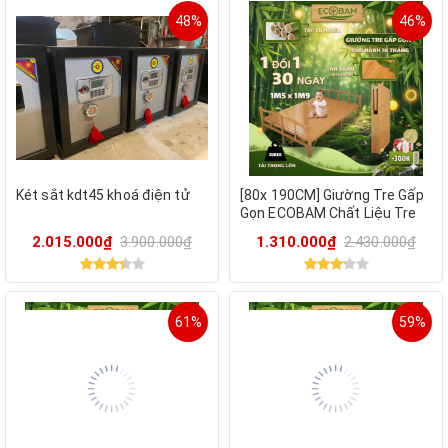
48%
46%
Két sắt kdt45 khoá điện tử
[80x 190CM] Giường Tre Gấp
Gọn ECOBAM Chất Liệu Tre
Tự Nhiên,Giường Tre Bà Đẻ
2.015.000₫
3.900.000₫
1.310.000₫
2.430.000₫
An Toàn Cho Da
61%
59%