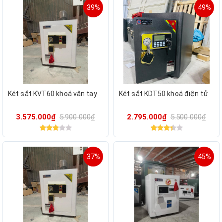
39%
49%
Két sắt KVT60 khoá vân tay
Két sắt KDT50 khoá điện tử
3.575.000₫
5.900.000₫
2.795.000₫
5.500.000₫
37%
45%