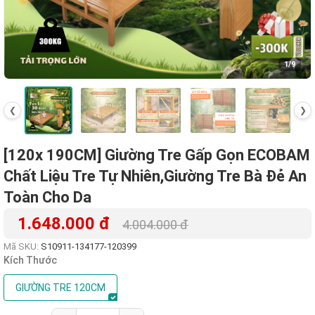
1
/9
❮
❯
[120x 190CM] Giường Tre Gấp Gọn ECOBAM
Chất Liệu Tre Tự Nhiên,Giường Tre Bà Đẻ An
Toàn Cho Da
1.648.000 đ
4.004.000 đ
Mã SKU:
S10911-134177-120399
Kích Thước
GIƯỜNG TRE 120CM