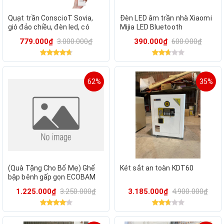
Quạt trần ConscioT Sovia,
Đèn LED âm trần nhà Xiaomi
gió đảo chiều, đèn led, có
Mijia LED Bluetooth
remote ( hàng Amazon Mỹ )
Downlight Mesh Version
779.000₫
3.000.000₫
390.000₫
600.000₫
MJTS01YL
62%
35%
(Quà Tặng Cho Bố Mẹ) Ghế
Két sắt an toàn KDT60
bập bênh gấp gọn ECOBAM
ghế tre thư giãn chất liệu tre
1.225.000₫
3.250.000₫
3.185.000₫
4.900.000₫
tự nhiên gấp gọn