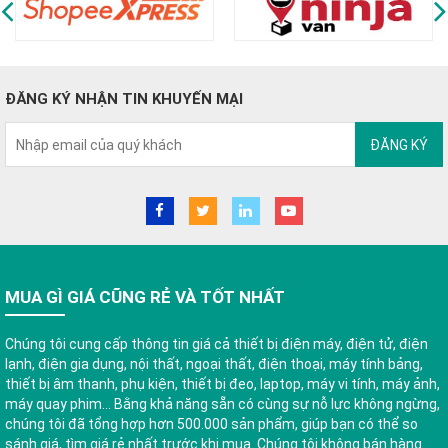
ĐĂNG KÝ NHẬN TIN KHUYẾN MẠI
ĐĂNG KÝ
MUA GÌ GIÁ CŨNG RẺ VÀ TỐT NHẤT
Chúng tôi cung cấp thông tin giá cả thiết bị điện máy, điện tử, điện
lạnh, điện gia dụng, nội thất, ngoại thất, điện thoại, máy tính bảng,
thiết bị âm thanh, phụ kiện, thiết bị đeo, laptop, máy vi tính, máy ảnh,
máy quay phim... Bằng khả năng sẵn có cùng sự nỗ lực không ngừng,
chúng tôi đã tổng hợp hơn 500.000 sản phẩm, giúp bạn có thể so
sánh giá, tìm giá rẻ nhất trước khi mua. Chúng tôi không bán hàng.