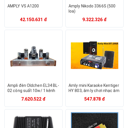
AMPLY VS A1200
Amply Nikodo 3366S (500
loa)
42.150.631 đ
9.322.326 đ
Ampli đèn Oldchen EL34 BL-
Amly mini Karaoke Kentiger
02 công suất 10w/ 1 kênh
HY 803, âm ly chơi nhạc âm
chất âm mềm mại - chi tiết
thanh cực đỉnh, hàng nhập
7.620.522 đ
547.878 đ
- mê hoặc lòng người AnZ
khẩu - Freeship - Bảo hành
uy tín