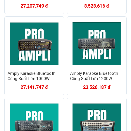
Zenbos LX-8000H, 16 Sò
Zenbos Z-8600, 8 Sò Đại
27.207.749 đ
8.528.616 đ
Đại (Hàng Chính Hãng)
(Hàng Chính Hãng)
Amply Karaoke Bluetooth
Amply Karaoke Bluetooth
Công Suất Lớn 1000W
Công Suất Lớn 1200W
Zenbos PA-3800, 12 Sò
Zenbos PA-988X, 20 Sò Đại
27.141.747 đ
23.526.187 đ
Đại(Hàng Chính Hãng)
( Hàng chính Hãng)