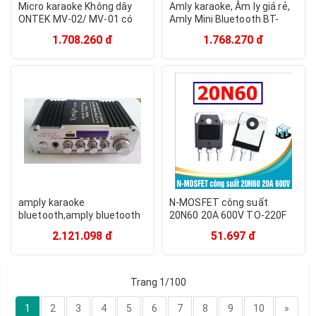
Micro karaoke Không dây
Amly karaoke, Âm ly giá rẻ,
ONTEK MV-02/ MV-01 có
Amly Mini Bluetooth BT-
dây giá rẻ cho các loại loa
298A,Kentiger cao cấp,
1.708.260 đ
1.768.270 đ
kéo, amply
chức năng đa dạng, Bảo
hành uy tín 1 đổi 1
amply karaoke
N-MOSFET công suất
bluetooth,amply bluetooth
20N60 20A 600V TO-220F
mini,âm ly kentiger,BT-
chính hãng
2.121.098 đ
51.697 đ
298A,Chống hú,Bảo hành 12
tháng
Trang 1/100
1
2
3
4
5
6
7
8
9
10
»