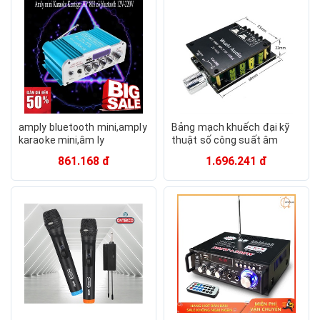
amply bluetooth mini,amply
Bảng mạch khuếch đại kỹ
karaoke mini,âm ly
thuật số công suất âm
kentiger,BT-298A,Chống
thanh kép Bluetooth Mini
861.168 đ
1.696.241 đ
hú,Bảo hành 12 tháng
ZK-1002L 5.0 100W