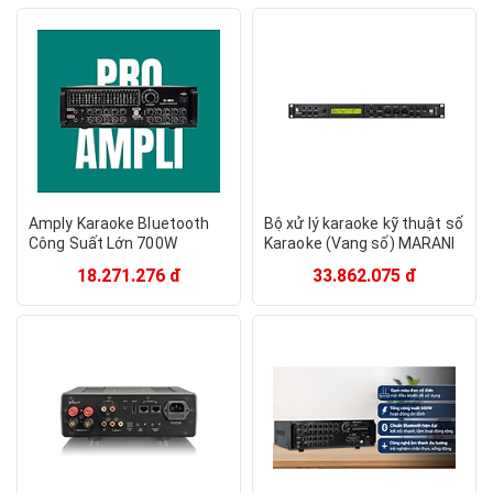
Trực Tuyến, Giảng Dạy -
Hàng Nhập Khẩu
Hàng chính hãng
Amply Karaoke Bluetooth
Bộ xử lý karaoke kỹ thuật số
Công Suất Lớn 700W
Karaoke (Vang số) MARANI
Zenbos RT-169Q, 12 Sò Đại
KD1550P - Hàng Chính Hãng
18.271.276 đ
33.862.075 đ
(Hàng Chính Hãng)