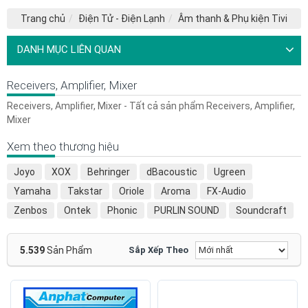
Trang chủ
Điện Tử - Điện Lạnh
Âm thanh & Phụ kiện Tivi
DANH MỤC LIÊN QUAN
Receivers, Amplifier, Mixer
Receivers, Amplifier, Mixer - Tất cả sản phẩm Receivers, Amplifier,
Mixer
Xem theo thương hiệu
Joyo
XOX
Behringer
dBacoustic
Ugreen
Yamaha
Takstar
Oriole
Aroma
FX-Audio
Zenbos
Ontek
Phonic
PURLIN SOUND
Soundcraft
TD Acoustic
Topping
BKsound
Blackstar
Kiwi
OEM
Philips
Sony
Xiaomi
Crown
5.539
Sản Phẩm
Sắp Xếp Theo
Jarguar Suhyoung
Alctron
Audio-technica
BIK
Bosston
Fishman
Focusrite
Na Devicesmart
Nokia
Nux
Pioneer
SENICC
XDuoo
AIYIMA