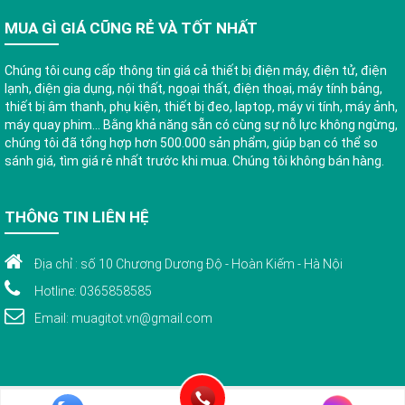
MUA GÌ GIÁ CŨNG RẺ VÀ TỐT NHẤT
Chúng tôi cung cấp thông tin giá cả thiết bị điện máy, điện tử, điện
lạnh, điện gia dụng, nội thất, ngoại thất, điện thoại, máy tính bảng,
thiết bị âm thanh, phụ kiện, thiết bị đeo, laptop, máy vi tính, máy ảnh,
máy quay phim... Bằng khả năng sẵn có cùng sự nỗ lực không ngừng,
chúng tôi đã tổng hợp hơn 500.000 sản phẩm, giúp bạn có thể so
sánh giá, tìm giá rẻ nhất trước khi mua. Chúng tôi không bán hàng.
THÔNG TIN LIÊN HỆ
Địa chỉ : số 10 Chương Dương Độ - Hoàn Kiếm - Hà Nội
Hotline: 0365858585
Email: muagitot.vn@gmail.com
© Bản quyền 2015 thuộc về www.muagitot.vn . Bảo lưu toàn quyền