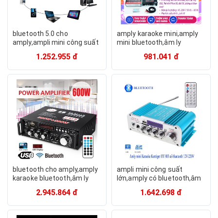
bluetooth 5.0 cho
amply karaoke mini,amply
amply,ampli mini công suất
mini bluetooth,âm ly
lớn,âm ly kentiger,BT-
kentiger,BT-298A,Chống
1.252.955 đ
981.041 đ
298A,Chống hú,Bảo hành 12
hú,Bảo hành 12 tháng
tháng
bluetooth cho amply,amply
ampli mini công suất
karaoke bluetooth,âm ly
lớn,amply có bluetooth,âm
kentiger,BT-298A,Chống
ly kentiger,BT-298A,Chống
2.945.864 đ
1.642.698 đ
hú,Bảo hành 12 tháng
hú,Bảo hành 12 tháng