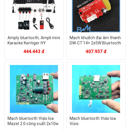
Amply bluetooth, Ampli mini
Mạch khuếch đại âm thanh
Karaoke Kentiger HY
DW-CT14+ 2x5W Bluetooth
803,BT-298A bluetooth-âm
5.0
444.443 đ
407.937 đ
thanh cực đỉnh Bảo hành 1
đổi 1 toàn quốc
Mạch bluetooth tháo loa
Mạch bluetooth tháo loa
Mazel 2.0 công suất 2x10w
Vizio