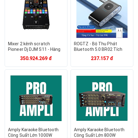
Thanh, Nhỏ Gọn, Bền Bỉ, Dễ
Dàng Mang Theo - Hàng
Chính Hãng
Mixer 2 kênh scratch
ROGTZ - Bộ Thu Phát
Pioneer Dj DJM S11 - Hàng
Bluetooth 5.0 BR02 Tích
chính hãng
Hợp Micro, Hỗ Trợ Thẻ Nhớ
350.924.269 đ
237.157 đ
Lên Tới 32Gb, Pin 500mAh
Chơi Nhạc 10h. 3 In1
Bluetooth Receiver Audio
Transmitter Wired Headset
Speaker Amplifier
Computer TV Upgrade To
Bluetooth Using In Car -
Hàng Chính Hãng
Amply Karaoke Bluetooth
Amply Karaoke Bluetooth
Công Suất Lớn 1000W
Công Suất Lớn 800W