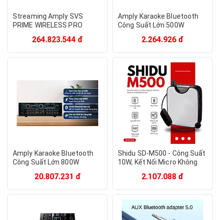
Streaming Amply SVS
Amply Karaoke Bluetooth
PRIME WIRELESS PRO
Công Suất Lớn 500W
SOUNDBASE - Hàng chính
Zenbos Z2600, 8 Sò(Hàng
264.823.544 đ
2.264.926 đ
hãng / Hàng nhập khẩu
Chính Hãng)
Amply Karaoke Bluetooth
Shidu SD-M500 - Công Suất
Công Suất Lớn 800W
10W, Kết Nối Micro Không
Zenbos LX-6800, 12 Sò Đại
Dây, Tần Số UHF Ổn Định,
20.807.231 đ
2.107.088 đ
(Hàng Chính Hãng)
Âm Thanh Trong Trẻo, Pin
2200mAh 8 đến 10h, Kết Nối
Đa Dạng USB TF AUX, Hỗ
Trợ Micro Có Dây Tăng
Cường Chất Lượng Âm