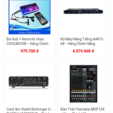
Baseus
Boss
Fiio
Icon
M - Audio
MARANI
Microlab
NEX ACOUSTICS
ONTEKCO
ROGTZ
TP-Link
Bộ Hub + Remote nhạc
Bộ Máy Nâng Tiếng AAR S-
COOLMOON – Hàng Chính
68 - Hàng Chính Hãng
Hãng
979.700 đ
4.074.668 đ
Card âm thanh Behringer U-
Bàn Trộn Yamaha MGP12X