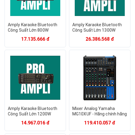
Amply Karaoke Bluetooth
Amply Karaoke Bluetooth
Công Suất Lớn 800W
Công Suất Lớn 1300W
Zenbos TK-6800, 12 Sò
Zenbos LX-8800H, 20 Sò
17.135.666 đ
26.386.568 đ
Đại(Hàng Chính Hãng)
Đại(Hàng Chính Hãng)
Amply Karaoke Bluetooth
Mixer Analog Yamaha
Công Suất Lớn 1200W
MG10XUF - Hãng chính hãng
Zenbos LX-858Z 20 Sò
14.967.016 đ
119.410.057 đ
(Hàng Chính Hãng)