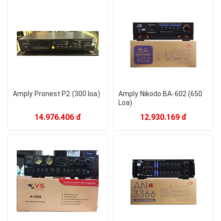
Amply Pronest P2 (300 loa)
Amply Nikodo BA-602 (650
Loa)
14.976.406 đ
12.930.169 đ