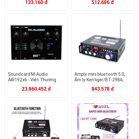
133.160 đ
512.686 đ
Soundcard M-Audio
Amply mini bluetooth 5.0,
AIR192x6 - Việt Thương
Âm ly Kentiger/BT-298A,
Music
Chống hú, Âm thanh sống
23.860.452 đ
843.578 đ
động từng khoảnh khắc -
Bảo hành 12 tháng