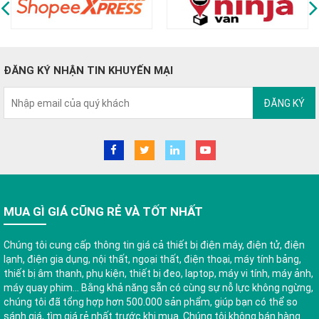
ĐĂNG KÝ NHẬN TIN KHUYẾN MẠI
ĐĂNG KÝ
MUA GÌ GIÁ CŨNG RẺ VÀ TỐT NHẤT
Chúng tôi cung cấp thông tin giá cả thiết bị điện máy, điện tử, điện
lạnh, điện gia dụng, nội thất, ngoại thất, điện thoại, máy tính bảng,
thiết bị âm thanh, phụ kiện, thiết bị đeo, laptop, máy vi tính, máy ảnh,
máy quay phim... Bằng khả năng sẵn có cùng sự nỗ lực không ngừng,
chúng tôi đã tổng hợp hơn 500.000 sản phẩm, giúp bạn có thể so
sánh giá, tìm giá rẻ nhất trước khi mua. Chúng tôi không bán hàng.