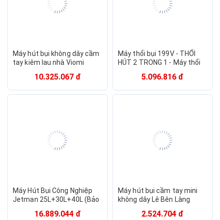
Máy hút bụi không dây cầm
Máy thổi bụi 199V - THỔI
tay kiêm lau nhà Viomi
HÚT 2 TRONG 1 - Máy thổi
Cyber YMVX295CN VXXD02
hút bụi công suất lớn 680W
10.325.067 đ
5.096.816 đ
- Hàng chính hãng
Máy Hút Bụi Công Nghiệp
Máy hút bụi cầm tay mini
Jetman 25L+30L+40L (Bảo
không dây Lê Bên Làng
hành 1 năm)
LBL1663, tích hợp hút & thổi
16.889.044 đ
2.524.704 đ
2 trong 1, công suất