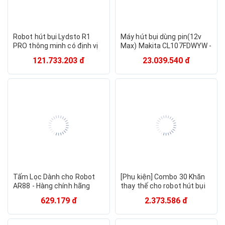
Robot hút bụi Lydsto R1
Máy hút bụi dùng pin(12v
PRO thông minh có định vị
Max) Makita CL107FDWYW -
bằng hệ thống cảm biến
hàng chính hãng
121.733.203 đ
23.039.540 đ
LDS - Hàng chính hãng
Tấm Lọc Dành cho Robot
[Phụ kiện] Combo 30 Khăn
AR88 - Hàng chính hãng
thay thế cho robot hút bụi
Xiaomi Mi Robot Vacuum
629.179 đ
2.373.586 đ
Mop Essential dùng 1 lần -
Hàng Chính hãng