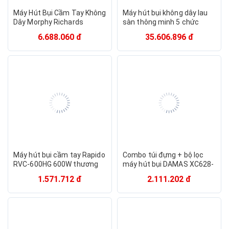
Máy Hút Bụi Cầm Tay Không
Máy hút bụi không dây lau
Dây Morphy Richards
sàn thông minh 5 chức
MR3936 70W, Lực Hút Lớn
năng Black+Decker
6.688.060 đ
35.606.896 đ
5500Pa - HÀNG NHẬP KHẨU
BXUVXA02 -HÀNG CHÍNH
HÃNG
Máy hút bụi cầm tay Rapido
Combo túi đựng + bộ lọc
RVC-600HG 600W thương
máy hút bụi DAMAS XC628-
hiệu Đức siêu mạnh
Hàng chính hãng
1.571.712 đ
2.111.202 đ
15000Pa với 3 đầu hút đa
năng - Hàng chính hãng