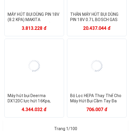
MÁY HÚT BỤI DÙNG PIN 18V
THÂN MÁY HÚT BỤI DÙNG
(8.2 KPA) MAKITA
PIN 18V 0.7 L BOSCH GAS
DCL281FZW (MÀU TRẮNG)
18V-1 (SOLO) - HÀNG CHÍNH
3.813.228 đ
20.437.044 đ
(KHÔNG KÈM PIN VÀ ĐẾ
HÃNG
SẠC) - HÀNG CHÍNH HÃNG
Máy hút bụi Deerma
Bộ Lọc HEPA Thay Thế Cho
DX120C lực hút 16Kpa,
Máy Hút Bụi Cầm Tay Đa
Công suất 600W động cơ
Năng Damas D610W - Hàng
4.344.032 đ
706.007 đ
không chổi than {New 2025}
Nhập Khẩu
- Hàng chính hãng
Trang 1/100