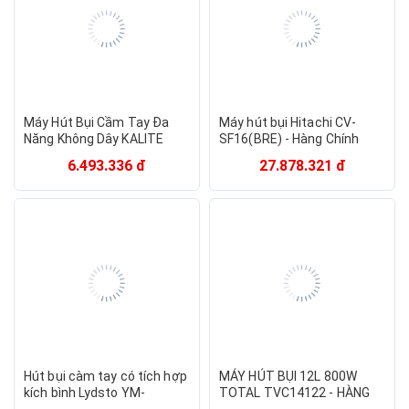
Máy Hút Bụi Cầm Tay Đa
Máy hút bụi Hitachi CV-
Năng Không Dây KALITE
SF16(BRE) - Hàng Chính
KHV01 Bộ Lọc Hepa Pin
Hãng - Chỉ Giao Hồ Chí Minh
6.493.336 đ
27.878.321 đ
2000mAh Dung Tích 0.7L -
Hàng Chính Hãng
Hút bụi càm tay có tích hợp
MÁY HÚT BỤI 12L 800W
kích bình Lydsto YM-
TOTAL TVC14122 - HÀNG