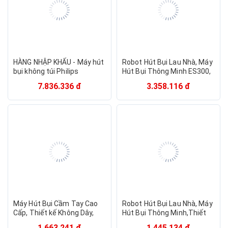
HÀNG NHẬP KHẨU - Máy hút
Robot Hút Bụi Lau Nhà, Máy
bụi không túi Philips
Hút Bụi Thông Minh ES300,
PowerPro Active FC8632,
thông minh điều khiển qua
7.836.336 đ
3.358.116 đ
Serial 5000, công suất
APP điện thoại Tự
1700W
ĐộngHàng Nhập Khẩu
Máy Hút Bụi Cầm Tay Cao
Robot Hút Bụi Lau Nhà, Máy
Cấp, Thiết kế Không Dây,
Hút Bụi Thông Minh,Thiết
Tặng Kèm Đầu Hút, Lực hút
kế nhỏ gọn làm sạch các vị
1.663.241 đ
1.445.134 đ