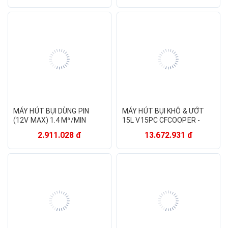
12000Pa, pin sạc 2000mAh
cho 4h sử dụng - Hàng
chính hãng
MÁY HÚT BỤI DÙNG PIN
MÁY HÚT BỤI KHÔ & ƯỚT
(12V MAX) 1.4 M³/MIN
15L V15PC CFCOOPER -
MAKITA CL107FDWYW (01
HÀNG CHÍNH HÃNG
2.911.028 đ
13.672.931 đ
SẠC NHANH 01 PIN
12V/1.5AH) - HÀNG CHÍNH
HÃNG