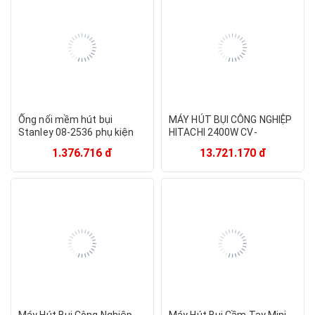
Ống nối mềm hút bụi
MÁY HÚT BỤI CÔNG NGHIỆP
Stanley 08-2536 phụ kiện
HITACHI 2400W CV-
máy hút bụi Stanley
995HC(24CV-CGB)-Hàng
1.376.716 đ
13.721.170 đ
SL19501P-12A, SL19501-
chính hãng
12B, SL19199-16A ( Hàng
chính hãng)