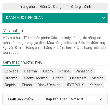
Trang chủ
Điện Gia Dụng
Thiết bị gia đình
DANH MỤC LIÊN QUAN
Máy hút bụi
Máy hút bụi - Tất cả sản phẩm Các loại máy hút bụi đa năng, an
toàn sử dụng trong gia đình. Mua hàng online tại Siêu thị điện máy
Nguyễn Kim: ✓ Hàng chính hãng ✓ Giá rẻ hơn ✓ Giao hàng miễn phí
toàn quốc.
Xem theo thương hiệu
Ecovacs
Deerma
Xiaomi
Philips
Panasonic
Dreame
Xiaomi Deerma
Hitachi
Electrolux
Medion
Rapido
Tiross
Black&Decker
LIECTROUX
Karcher
Eufy
Baseus
Total
YANGZI
Bosch
Roborock
Samsung
Qihoo 360
AIRBOT
Hiclean
Bissell
7.640
Sản Phẩm
Sắp Xếp Theo
iRobot
Hons
Shimono
PUPPYOO
Vacuum Cleaner