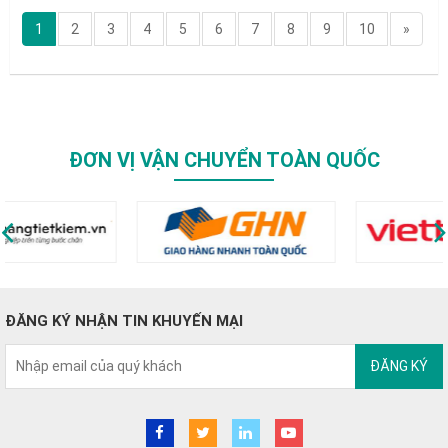
1
2
3
4
5
6
7
8
9
10
»
ĐƠN VỊ VẬN CHUYỂN TOÀN QUỐC
ĐĂNG KÝ NHẬN TIN KHUYẾN MẠI
ĐĂNG KÝ