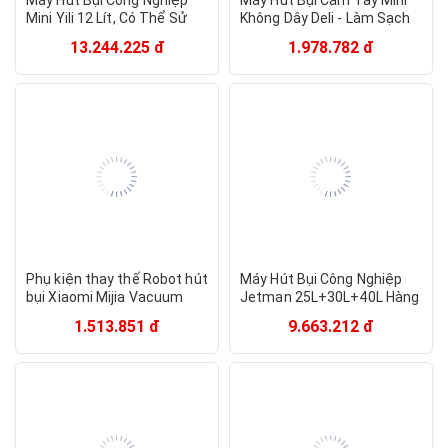
Máy Hút Bụi Công Nghiệp
Máy Hút Bụi Cầm Tay Mini
Mini Yili 12 Lít, Có Thể Sử
Không Dây Deli - Làm Sạch
Dụng Trong Gia Đình, (Hút
Cho Ô Tô, Đồ Dùng Trong
13.244.225 đ
1.978.782 đ
Khô - Ướt -Thổi Bụi Đa
Gia Đình Góc Học Tập
Năng) - Hàng Chính Hãng
Giường Tủ Hộc Nhỏ - Nhỏ
Gọn, Dễ Sử Dụng - Hàng
Chính Hãng - DL8080
DL8081
Phụ kiện thay thế Robot hút
Máy Hút Bụi Công Nghiệp
bụi Xiaomi Mijia Vacuum
Jetman 25L+30L+40L Hàng
Mop - Hàng chính hãng
chính hãng 100% (Bảo hành
1.513.851 đ
9.663.212 đ
1 năm)