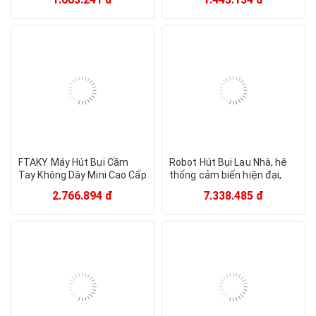
20000PA Siêu Mạnh Hàng
trí khó như gầm giường ,tủ ,
Nhập Khẩu
ghế sofa . Hàng Nhập Khẩu
FTAKY Máy Hút Bụi Cầm
Robot Hút Bụi Lau Nhà, hệ
Tay Không Dây Mini Cao Cấp
thống cảm biến hiện đại,
Bản Adapter, 20000PA Hút
chế độ hút mạnh mẽ, thông
2.766.894 đ
7.338.485 đ
Mạnh - Thiết Kế Không Dây
minh điều khiển qua APP
Tặng Kèm Đầu Hút Hàng
điện thoại Tự Động Hàng
Chính Hãng
Nhập Khẩu