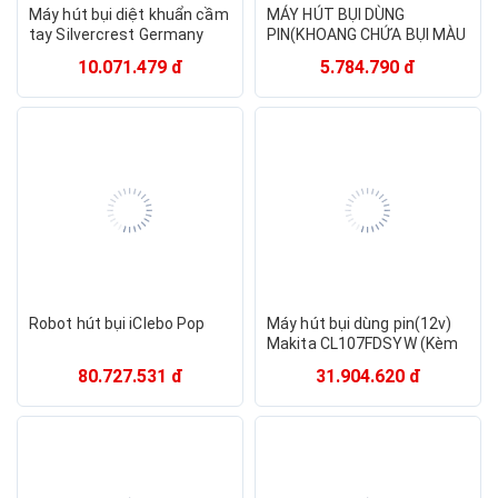
Máy hút bụi diệt khuẩn cầm
MÁY HÚT BỤI DÙNG
tay Silvercrest Germany
PIN(KHOANG CHỨA BỤI MÀU
300W Hàng chính hãng
TÍM)(12V MAX) Makita -
10.071.479 đ
5.784.790 đ
CL117FDX7 -Hàng chính
hãng
Robot hút bụi iClebo Pop
Máy hút bụi dùng pin(12v)
Makita CL107FDSYW (Kèm
pin, sạc) hàng chính hãng
80.727.531 đ
31.904.620 đ