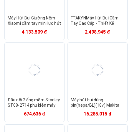
Máy Hút Bụi Giường Nệm
FTAKYNMáy Hút Bụi Cầm
Xiaomi cầm tay mini lực hút
Tay Cao Cấp - Thiết Kế
siêu mạnh hút bụi ô tô
Không Dây - Tặng Kèm Đầu
4.133.509 đ
2.498.945 đ
giường đệm sạc USB -
Hút - Lực Hút 20000PA Siêu
Hàng Chính Hãng
Mạnh Siêu Sạch Hàng Chính
Hãng
Đầu nối 2 ống mềm Stanley
Máy hút bụi dùng
ST08-2714 phụ kiện máy
pin(hepa/BL)(18v) Makita
hút bụi nối dài ống mềm 08-
DCL281FZW (chưa kèm pin
674.636 đ
16.285.015 đ
2536 Hàng chính hãng
sạc) - Hàng chính hãng