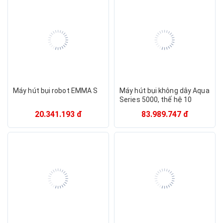
Máy hút bụi robot EMMA S
Máy hút bụi không dây Aqua
Series 5000, thế hệ 10
chuyên nghiệp. Thương
20.341.193 đ
83.989.747 đ
hiệu Hà Lan cao cấp Philips
- XC5141. HÀNG CHÍNH
HÃNG