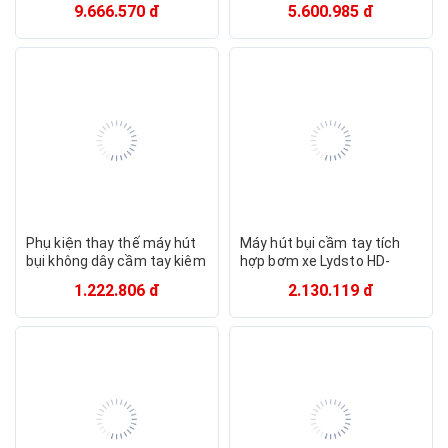
XCYJDY02 công suất
CHÍNH HÃNG
9.666.570 đ
5.600.985 đ
10000Pa dễ sử dụng tiện lợi
- Hàng chính hãng
Phụ kiện thay thế máy hút
Máy hút bụi cầm tay tích
bụi không dây cầm tay kiêm
hợp bơm xe Lydsto HD-
lau nhà Dreame H11 Max -
SCXCCQ02 công suất
1.222.806 đ
2.130.119 đ
Hàng chính hãng
10.000Pa tiện lợi, dễ sử
dụng - Hàng chính hãng