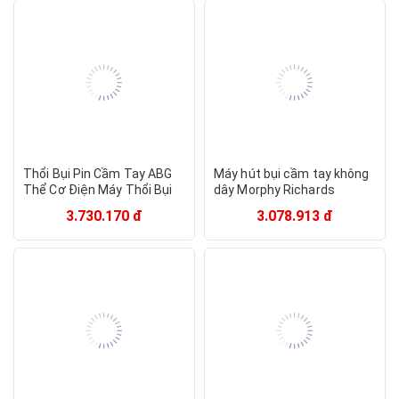
Lock&Lock
Stanley
Jimmy
UNIQ
Ingco
Midea
kalpen
EVERYBOT
Bluestone
Fuji Waga
AIKESI
ILIFE
Haier
TINECO
Lavor
NIKITO
Yoice
DSP
Kaisa Villa
Thổi Bụi Pin Cầm Tay ABG
Máy hút bụi cầm tay không
Thể Cơ Điện Máy Thổi Bụi
dây Morphy Richards
Không Dây Thuận Tiện Hơn
MR3936 Công suất: 70W
3.730.170 đ
3.078.913 đ
Khi Sử Dụng Với Thiết Kế
Dung lượng Pin Li-ion:
Kiểu Dáng Hiện Đại Ứng
2000mAh - HÀNG NHẬP
Dụng Nhiều Trong Các
KHẨU
Xưởng Mộc, Vệ Sinh Máy
Móc, Nhà Cửa, Lông Thú
Cưng, Ô tô – Hàng Chính
Hãng