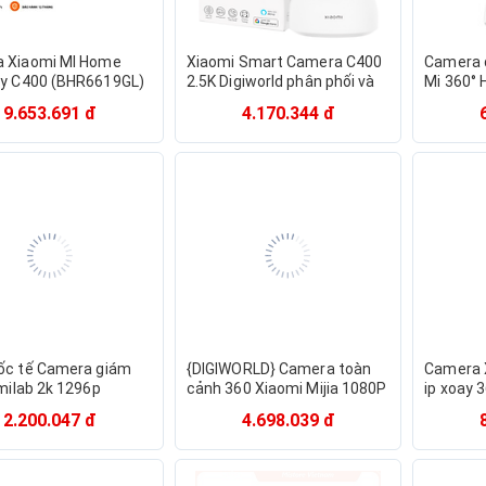
 Xiaomi MI Home
Xiaomi Smart Camera C400
Camera 
ty C400 (BHR6619GL)
2.5K Digiworld phân phối và
Mi 360° 
mật thông minh với độ
bảo hành | GiaPhucStore -
BHR445
9.653.691 đ
4.170.344 đ
2,5K - Hàng chính
Hàng Chính Hãng
Hàng ch
ốc tế Camera giám
{DIGIWORLD} Camera toàn
Camera X
Imilab 2k 1296p
cảnh 360 Xiaomi Mijia 1080P
ip xoay 
A1 xoay 360 độ - Mới
(FULL HD)
1080p Qu
2.200.047 đ
4.698.039 đ
seal - Hàng chính
chính h