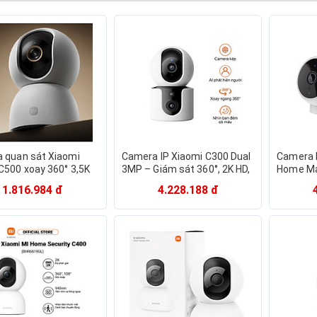
 quan sát Xiaomi
Camera IP Xiaomi C300 Dual
Camera 
C500 xoay 360° 3,5K
3MP – Giám sát 360°, 2K HD,
Home Ma
n quốc tế -
xoay quay thông minh -
QDJ4065
1.816.984 đ
4.228.188 đ
cStore | Hàng Chính
GiaPhucStore | Hàng Chính
Chính H
Hãng