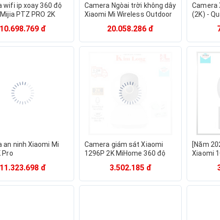
wifi ip xoay 360 độ
Camera Ngòai trời không dây
Camera X
 Mijia PTZ PRO 2K
Xiaomi Mi Wireless Outdoor
(2K) - Q
Security Camera 1080p Set
độ - Bản
10.698.769 đ
20.058.286 đ
BHR4435GL
chính h
MWC13/BHR4433GL
 an ninh Xiaomi Mi
Camera giám sát Xiaomi
[Năm 20
 Pro
1296P 2K MiHome 360 độ
Xiaomi 1
BHR4457GL - Bảo hành
360° Mi 
11.323.698 đ
3.502.185 đ
Digiworld chính hãng
tế - Bảo
hãng