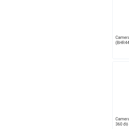
Camera
(BHR44
Xoay 4 
chuyển
360
Camera
360 độ