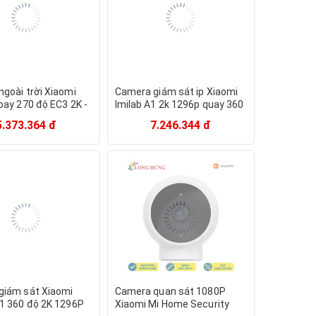
goài trời Xiaomi
Camera giám sát ip Xiaomi
oay 270 độ EC3 2K -
Imilab A1 2k 1296p quay 360
 tế bảo hành 12
độ - Bản quốc tế camera
5.373.364 đ
7.246.344 đ
milab A1 2k
giám sát Xiaomi
Camera quan sát 1080P
1 360 độ 2K 1296P
Xiaomi Mi Home Security