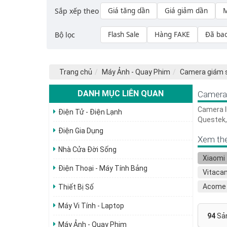
Sắp xếp theo
Giá tăng dần
Giá giảm dần
M
Bộ lọc
Flash Sale
Hàng FAKE
Đã ba
Trang chủ
Máy Ảnh - Quay Phim
Camera giám 
DANH MỤC LIÊN QUAN
Camera 
Camera I
Điện Tử - Điện Lạnh
Questek,
Điện Gia Dụng
Xem the
Nhà Cửa Đời Sống
Xiaomi
Điện Thoại - Máy Tính Bảng
Vitaca
Acome
Thiết Bị Số
SriHom
Máy Vi Tính - Laptop
VICAM
94
Sả
Máy Ảnh - Quay Phim