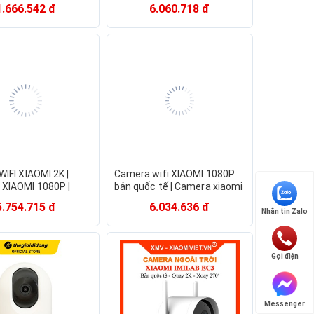
i 2 chiều thông qua
1080p QDJ4065GL
1.666.542 đ
6.060.718 đ
ại nội địa Camera IP
MJSXJ02HL - Hàng chính
Ế]
hãng
IFI XIAOMI 2K |
Camera wifi XIAOMI 1080P
XIAOMI 1080P |
bản quốc tế | Camera xiaomi
XIAOMI IMILAB A1
imilab A1 2k QT | Camera
5.754.715 đ
6.034.636 đ
Ả TỐC | MIHOANGGIA
xiaomi wifi 2k QT -
Nhắn tin Zalo
MIHOANGGIA
Gọi điện
Messenger