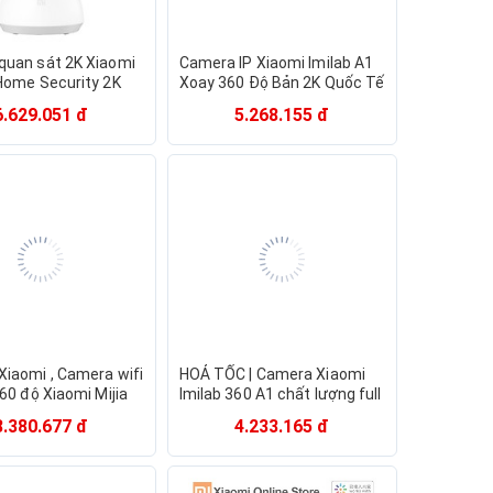
quan sát 2K Xiaomi
Camera IP Xiaomi Imilab A1
Home Security 2K
Xoay 360 Độ Bản 2K Quốc Tế
7GL MJSXJ09CM -
Chính Hãng
6.629.051 đ
5.268.155 đ
ính hãng
iaomi , Camera wifi
HOẢ TỐC | Camera Xiaomi
360 độ Xiaomi Mijia
Imilab 360 A1 chất lượng full
ốc tế , bảo hành
2K | Camera wifi XIAOMI xoay
8.380.677 đ
4.233.165 đ
ãng
360 1080P | MIHOANGGIA