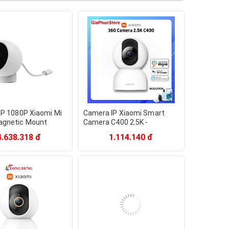
IP 1080P Xiaomi Mi
Camera IP Xiaomi Smart
gnetic Mount
Camera C400 2.5K -
GL Trắng - Hàng
GiaPhucStore | Hàng Chính
4.638.318 đ
1.114.140 đ
ãng
Hãng