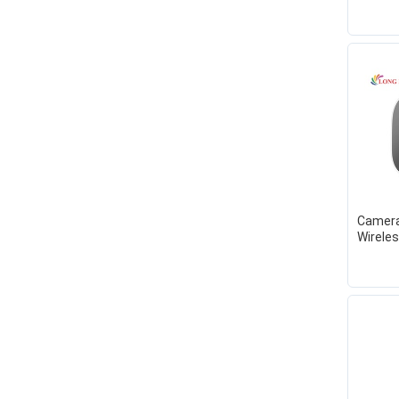
sát 36
2K - Mi
Camera
Wirele
Camera
BHR44
MWC13
- Hàng