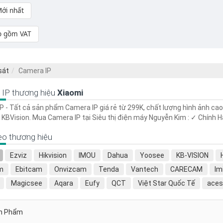
ới nhất
o gồm VAT
sát
Camera IP
IP thương hiệu
Xiaomi
P - Tất cả sản phẩm Camera IP giá rẻ từ 299K, chất lượng hình ảnh cao
 KBVision. Mua Camera IP tại Siêu thị điện máy Nguyễn Kim : ✓ Chính 
o thương hiệu
Ezviz
Hikvision
IMOU
Dahua
Yoosee
KB-VISION
m
Ebitcam
Onvizcam
Tenda
Vantech
CARECAM
Im
Magicsee
Aqara
Eufy
QCT
Việt Star Quốc Tế
aces
e
Blurams
Dancam
GuLink
Hikvison
VIETHAS
Kiwivi
FOFU
Wyze
FPT TELECOM
Ontek
Orbbec
n Phẩm