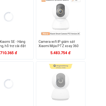
Xiaomi SE - Hàng
Camera wifi IP giám sát
ng, hỗ trợ cài đặt
Xiaomi Mijia PTZ xoay 360
ệt qua App
độ 2K
710.365 đ
5.483.754 đ