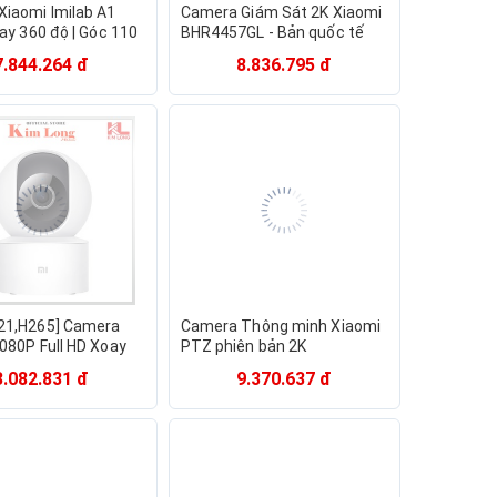
iaomi Imilab A1
Camera Giám Sát 2K Xiaomi
uay 360 độ | Góc 110
BHR4457GL - Bản quốc tế
 quốc tế - Hàng
7.844.264 đ
8.836.795 đ
ãng
21,H265] Camera
Camera Thông minh Xiaomi
080P Full HD Xoay
PTZ phiên bản 2K
Home Security, Quốc
3.082.831 đ
9.370.637 đ
 hành 12 tháng chính