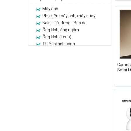
Máy ảnh
Phụ kiện máy ảnh, máy quay
Balo - Túi đựng - Bao da
Ống kính, ống ngắm
Ống kính (Lens)
Thiết bị ánh sáng
Thiết bị quay phim
Camera giám sát
Camera
Camera IP
Smart 
Camera quan sát Analog
UHD Bả
GiaPhu
Đầu ghi hình camera
Hãng
Hệ thống camera giám sát
Phụ kiện camera giám sát
Máy bay camera và phụ kiện
Camera hành trình - Action
camera và phụ kiện