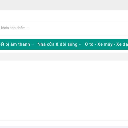
iết bị âm thanh
Nhà cửa & đời sống
Ô tô - Xe máy - Xe đ