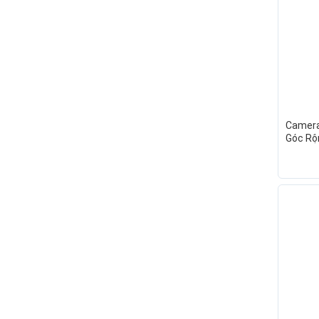
Camera 
Góc Rộ
1296P 
thoại ,
xem đ