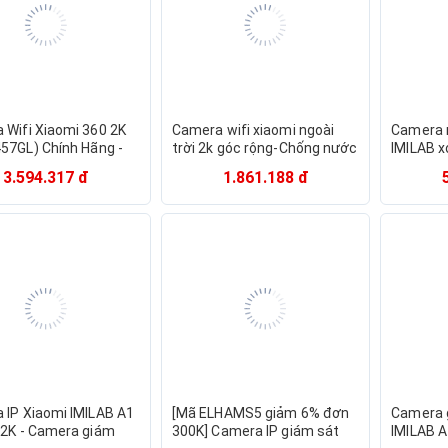
 Wifi Xiaomi 360 2K
Camera wifi xiaomi ngoài
Camera n
57GL) Chính Hãng -
trời 2k góc rộng-Chống nước
IMILAB x
chiều, cảnh báo
tuyệt đối-đàm thoại 2 chiều-
Bản quốc
3.594.317 đ
1.861.188 đ
 động, Camera xoay
hồng ngoại xem đêm
tháng
 IP Xiaomi IMILAB A1
[Mã ELHAMS5 giảm 6% đơn
Camera 
 2K - Camera giám
300K] Camera IP giám sát
IMILAB A