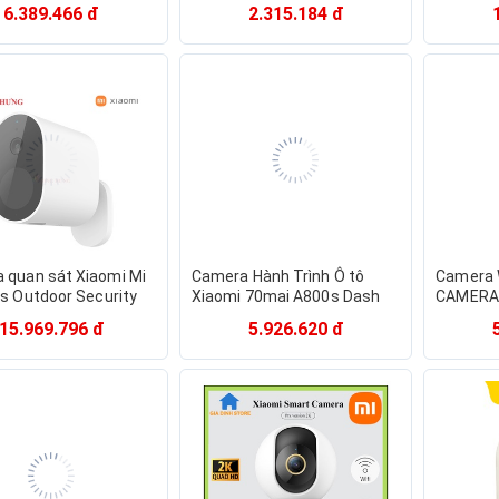
0 độ Xiaomi IMILAB A1
IMILAB A1 CMSXJ19E -Hàng
Đàm thoạ
6.389.466 đ
2.315.184 đ
nh Tín Shop
chính hãng xioami QUỐC TẾ
điện tho
[QUỐC T
 quan sát Xiaomi Mi
Camera Hành Trình Ô tô
Camera W
ss Outdoor Security
Xiaomi 70mai A800s Dash
CAMERA 
 1080p Set
Cam 4K Siêu Nét Bảo hành
CAMERA 
15.969.796 đ
5.926.620 đ
35GL
12 Tháng
2K | HO
/BHR4433GL MWC14
 chính hãng