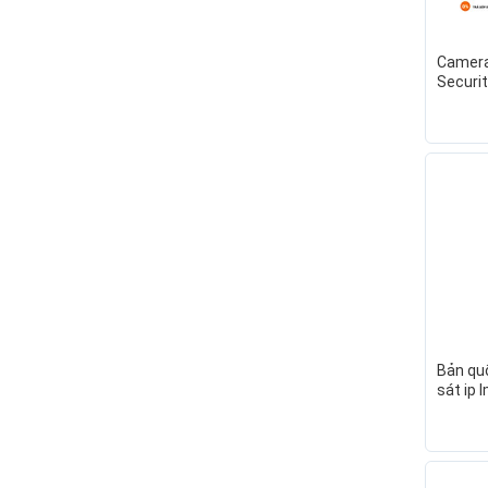
Camera
Securi
- Bảo 
rõ nét 
hãng
Bản qu
sát ip 
Xiaomi 
nguyên 
hãng