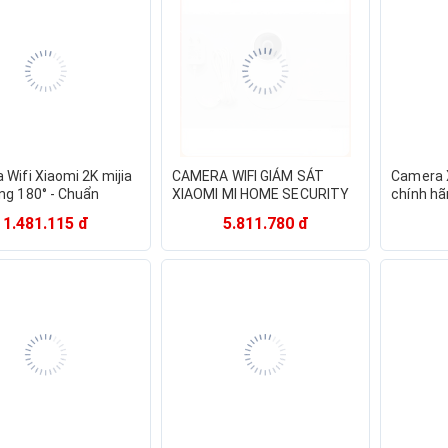
Wifi Xiaomi 2K mijia
CAMERA WIFI GIÁM SÁT
Camera 
ng 180° - Chuẩn
XIAOMI MI HOME SECURITY
chính hã
, chống nước, Đàm
BASIC 1080P QDJ4047GL
tiếng Vi
1.481.115 đ
5.811.780 đ
 ghi âm , hồng ngoại
êm