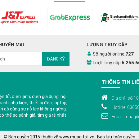
HUYẾN MẠI
LƯỢNG TRUY CẬP
Số người online:
727
ĐĂNG KÝ
Lượt truy cập:
5.255.6
THÔNG TIN LI
n tử, điện lạnh, điện gia dụng, nội
Địa chỉ : số 
anh, phụ kiện, thiết bị đeo, laptop,
Hotline: 0365
ẵn có cùng sự nỗ lực không ngừng,
 thể so sánh giá, tìm giá rẻ nhất
Email: muagi
© Bản quyền 2015 thuộc về www.muagitot.vn . Bảo lưu toàn quyền