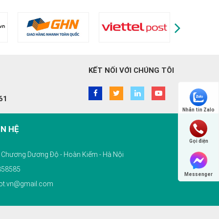
KẾT NỐI VỚI CHÚNG TÔI
61
Nhắn tin Zalo
ÊN HỆ
Gọi điện
10 Chương Dương Độ - Hoàn Kiếm - Hà Nội
858585
Messenger
tot.vn@gmail.com